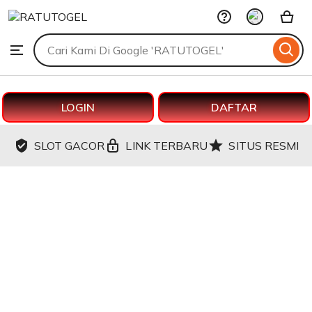
RATUTOGEL
Skip
to
Search
Browse
ontent
for
items
or
shops
LOGIN
DAFTAR
SLOT GACOR
LINK TERBARU
SITUS RESMI