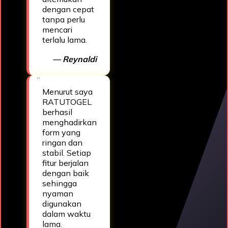
dengan cepat
tanpa perlu
mencari
terlalu lama.
— Reynaldi
Menurut saya
RATUTOGEL
berhasil
menghadirkan
form yang
ringan dan
stabil. Setiap
fitur berjalan
dengan baik
sehingga
nyaman
digunakan
dalam waktu
lama.