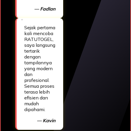
— Fadlan
Sejak pertama
kali mencoba
RATUTOGEL,
saya langsung
tertarik
dengan
tampilannya
yang modern
dan
profesional.
Semua proses
terasa lebih
efisien dan
mudah
dipahami.
— Kavin