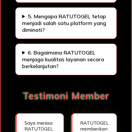
5. Mengapa RATUTOGEL tetap
menjadi salah satu platform yang
diminati?
6. Bagaimana RATUTOGEL
menjaga kualitas layanan secara
berkelanjutan?
Testimoni Member
Saya merasa
RATUTOGEL
RATUTOGEL
memberikan