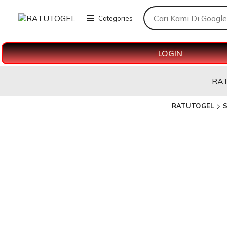
Skip
Search
to
RATUTOGEL
Categories
for
Content
items
or
shops
LOGIN
RA
RATUTOGEL