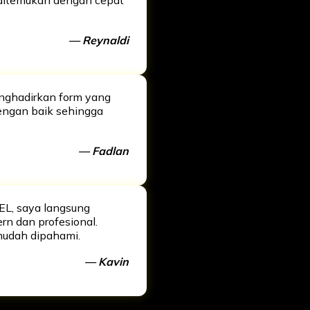
— Reynaldi
nghadirkan form yang
 dengan baik sehingga
— Fadlan
L, saya langsung
rn dan profesional.
 mudah dipahami.
— Kavin