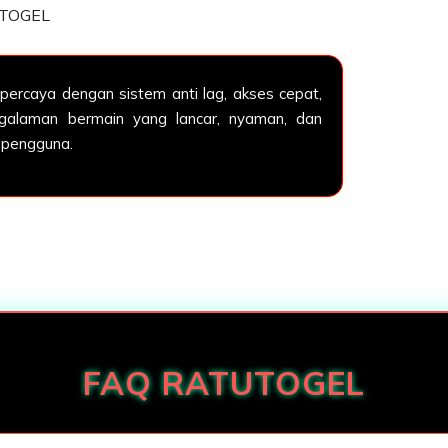
rpercaya dengan sistem anti lag, akses cepat,
galaman bermain yang lancar, nyaman, dan
 pengguna.
FAQ RATUTOGEL