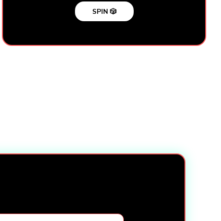
SPIN 🎲