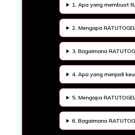
1. Apa yang membuat RA
2. Mengapa RATUTOGEL 
3. Bagaimana RATUTOG
4. Apa yang menjadi k
5. Mengapa RATUTOGEL t
6. Bagaimana RATUTOGEL