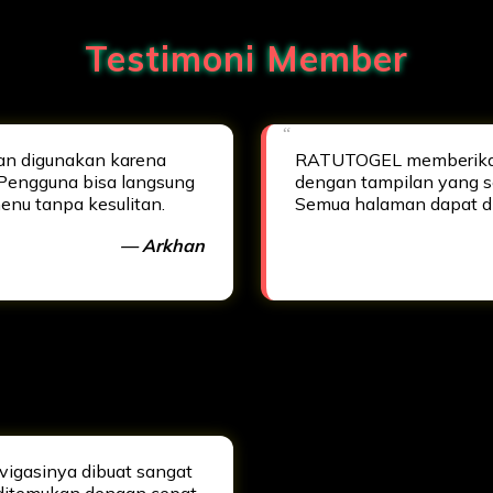
Testimoni Member
n digunakan karena
RATUTOGEL memberikan 
r. Pengguna bisa langsung
dengan tampilan yang s
nu tanpa kesulitan.
Semua halaman dapat d
— Arkhan
 saya adalah desainnya
elajah platform terasa lebih
— Ghani
gasinya dibuat sangat
t ditemukan dengan cepat