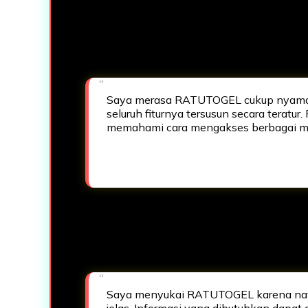
Saya merasa RATUTOGEL cukup nyama
seluruh fiturnya tersusun secara teratu
memahami cara mengakses berbagai me
Salah satu keunggulan RATUTOGEL menurut
yang bersih dan responsif. Pengalaman menj
lancar setiap saat.
Saya menyukai RATUTOGEL karena navi
jelas. Informasi yang dibutuhkan dapa