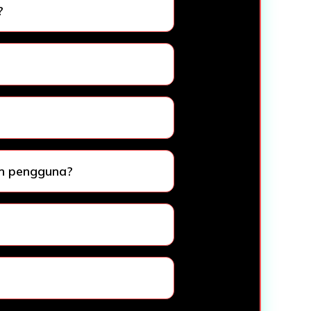
?
?
n pengguna?