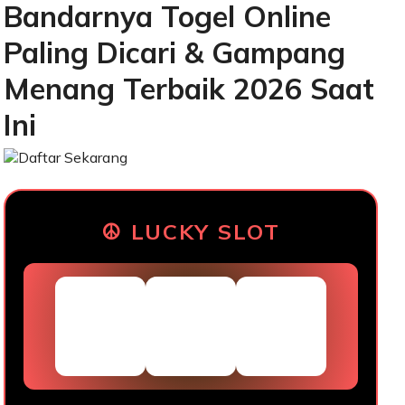
Bandarnya Togel Online
Paling Dicari & Gampang
Menang Terbaik 2026 Saat
Ini
☮︎ LUCKY SLOT