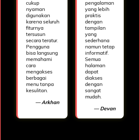
cukup
pengalaman
nyaman
yang lebih
digunakan
praktis
karena seluruh
dengan
fiturnya
tampilan
tersusun
yang
secara teratur.
sederhana
Pengguna
namun tetap
bisa langsung
informatif.
memahami
Semua
cara
halaman
mengakses
dapat
berbagai
diakses
menu tanpa
dengan
kesulitan.
sangat
mudah.
— Arkhan
— Devan
Salah satu
keunggulan