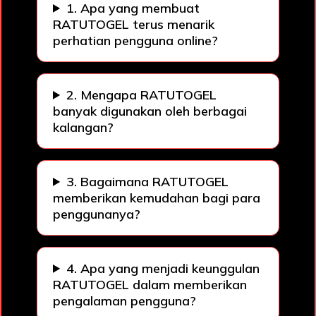
1. Apa yang membuat
RATUTOGEL terus menarik
perhatian pengguna online?
2. Mengapa RATUTOGEL
banyak digunakan oleh berbagai
kalangan?
3. Bagaimana RATUTOGEL
memberikan kemudahan bagi para
penggunanya?
4. Apa yang menjadi keunggulan
RATUTOGEL dalam memberikan
pengalaman pengguna?