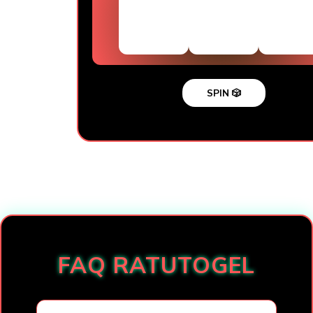
SPIN 🎲
Loading...
FAQ RATUTOGEL