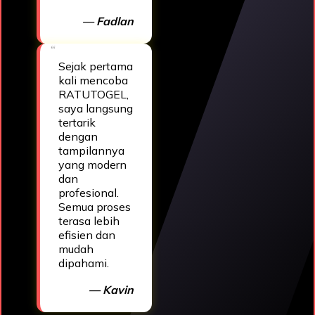
— Fadlan
Sejak pertama
kali mencoba
RATUTOGEL,
saya langsung
tertarik
dengan
tampilannya
yang modern
dan
profesional.
Semua proses
terasa lebih
efisien dan
mudah
dipahami.
— Kavin