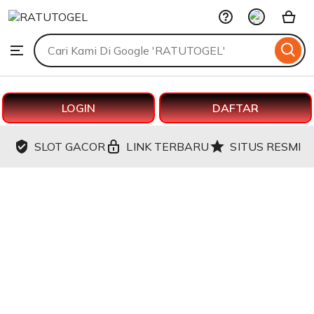
RATUTOGEL
Skip
to
Search
Browse
ontent
for
items
or
shops
LOGIN
DAFTAR
SLOT GACOR
LINK TERBARU
SITUS RESMI