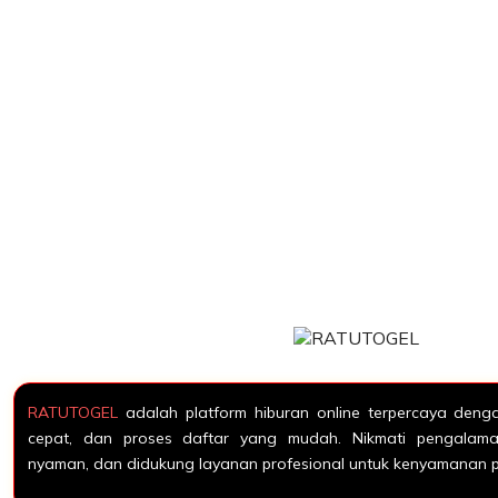
RATUTOGEL
adalah platform hiburan online terpercaya denga
cepat, dan proses daftar yang mudah. Nikmati pengalama
nyaman, dan didukung layanan profesional untuk kenyamanan 