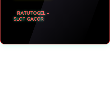
RATUTOGEL -
SLOT GACOR
div>