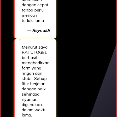
dengan cepat
tanpa perlu
mencari
terlalu lama.
— Reynaldi
Menurut saya
RATUTOGEL
berhasil
menghadirkan
form yang
ringan dan
stabil. Setiap
fitur berjalan
dengan baik
sehingga
nyaman
digunakan
dalam waktu
lama.