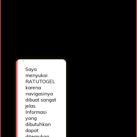
RATUTOGEL menurut
saya adalah
desainnya yang
bersih dan responsif.
Pengalaman
menjelajah platform
terasa lebih lancar
setiap saat.
— Ghani
Saya
menyukai
RATUTOGEL
karena
navigasinya
dibuat sangat
jelas.
Informasi
yang
dibutuhkan
dapat
ditemukan