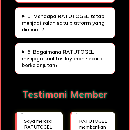
5. Mengapa RATUTOGEL tetap
menjadi salah satu platform yang
diminati?
6. Bagaimana RATUTOGEL
menjaga kualitas layanan secara
berkelanjutan?
Testimoni Member
Saya merasa
RATUTOGEL
RATUTOGEL
memberikan