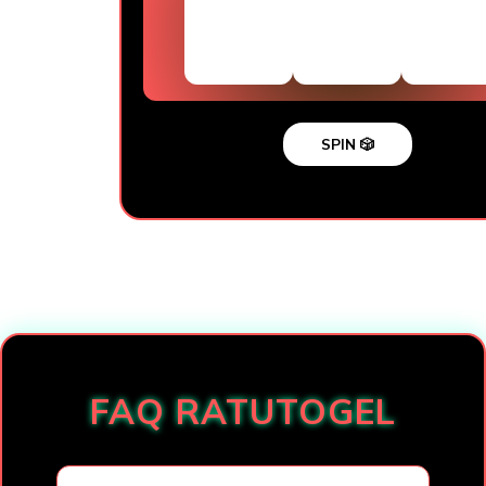
SPIN 🎲
Loading...
FAQ RATUTOGEL