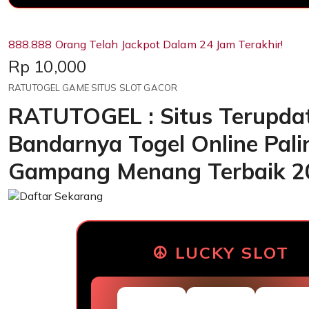
888.888 Orang Telah Jackpot Dalam 24 Jam Terakhir!
Price:
Rp 10,000
RATUTOGEL GAME SITUS SLOT GACOR
RATUTOGEL : Situs Terupda
Bandarnya Togel Online Pali
Gampang Menang Terbaik 20
☮︎ LUCKY SLOT