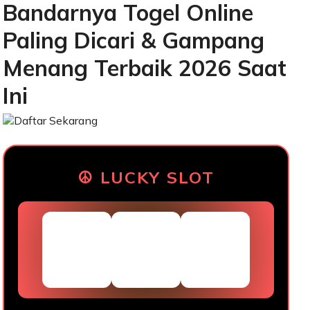
Bandarnya Togel Online
Paling Dicari & Gampang
Menang Terbaik 2026 Saat
Ini
☮︎ LUCKY SLOT