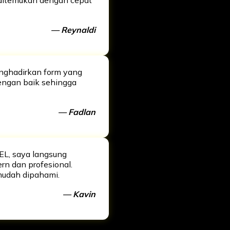
— Reynaldi
nghadirkan form yang
 dengan baik sehingga
— Fadlan
L, saya langsung
rn dan profesional.
 mudah dipahami.
— Kavin