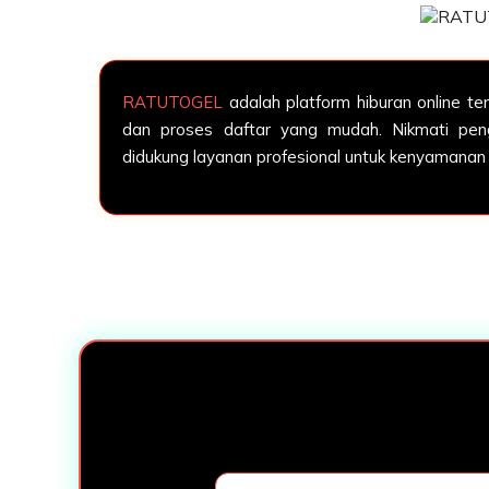
RATUTOGEL
adalah platform hiburan online te
dan proses daftar yang mudah. Nikmati pen
didukung layanan profesional untuk kenyamanan
Loading...