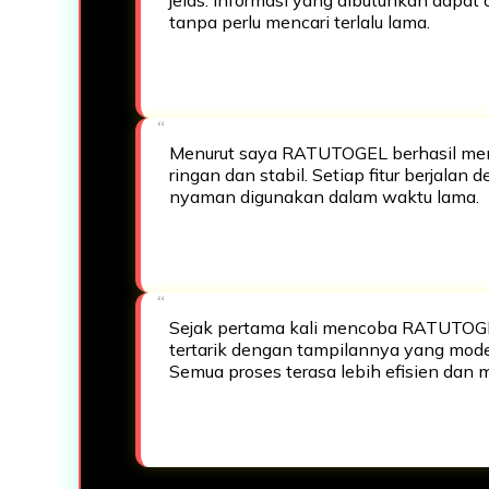
tanpa perlu mencari terlalu lama.
Menurut saya RATUTOGEL berhasil me
ringan dan stabil. Setiap fitur berjalan
nyaman digunakan dalam waktu lama.
Sejak pertama kali mencoba RATUTOGE
tertarik dengan tampilannya yang mode
Semua proses terasa lebih efisien dan