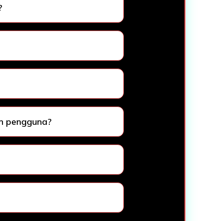
?
?
n pengguna?