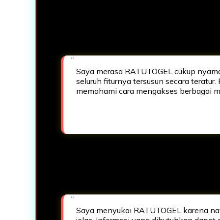
Saya merasa RATUTOGEL cukup nyama
seluruh fiturnya tersusun secara teratu
memahami cara mengakses berbagai me
Salah satu keunggulan RATUTOGEL menurut
yang bersih dan responsif. Pengalaman menj
lancar setiap saat.
Saya menyukai RATUTOGEL karena navi
jelas. Informasi yang dibutuhkan dapa