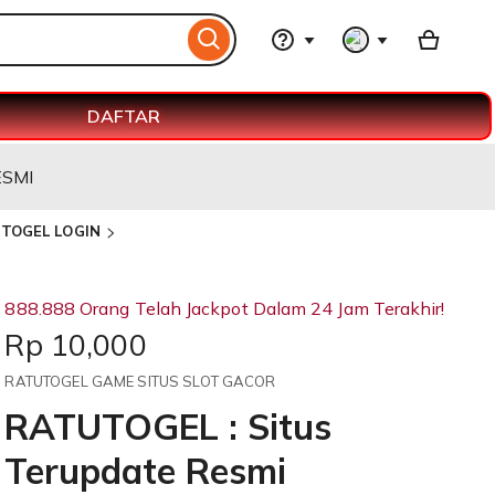
DAFTAR
ESMI
TOGEL LOGIN
888.888 Orang Telah Jackpot Dalam 24 Jam Terakhir!
Price:
Rp 10,000
RATUTOGEL GAME SITUS SLOT GACOR
RATUTOGEL : Situs
Terupdate Resmi