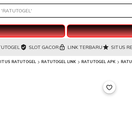
TUTOGEL
SLOT GACOR
LINK TERBARU
SITUS R
SITUS RATUTOGEL
RATUTOGEL LINK
RATUTOGEL APK
RATU