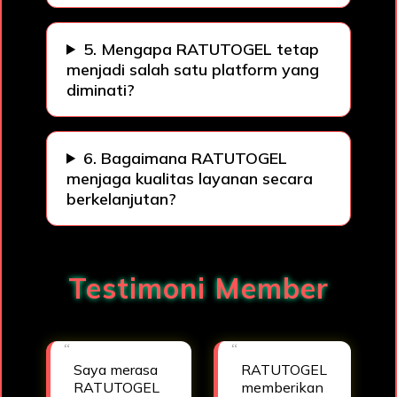
5. Mengapa RATUTOGEL tetap
menjadi salah satu platform yang
diminati?
6. Bagaimana RATUTOGEL
menjaga kualitas layanan secara
berkelanjutan?
Testimoni Member
Saya merasa
RATUTOGEL
RATUTOGEL
memberikan