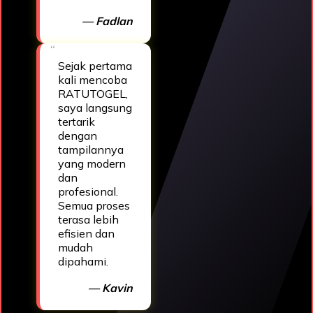
— Fadlan
Sejak pertama
kali mencoba
RATUTOGEL,
saya langsung
tertarik
dengan
tampilannya
yang modern
dan
profesional.
Semua proses
terasa lebih
efisien dan
mudah
dipahami.
— Kavin