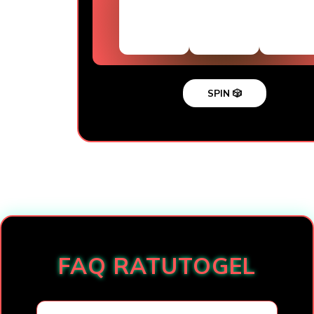
SPIN 🎲
Loading...
FAQ RATUTOGEL