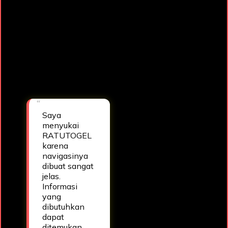
RATUTOGEL menurut
saya adalah
desainnya yang
bersih dan responsif.
Pengalaman
menjelajah platform
terasa lebih lancar
setiap saat.
— Ghani
Saya
menyukai
RATUTOGEL
karena
navigasinya
dibuat sangat
jelas.
Informasi
yang
dibutuhkan
dapat
ditemukan