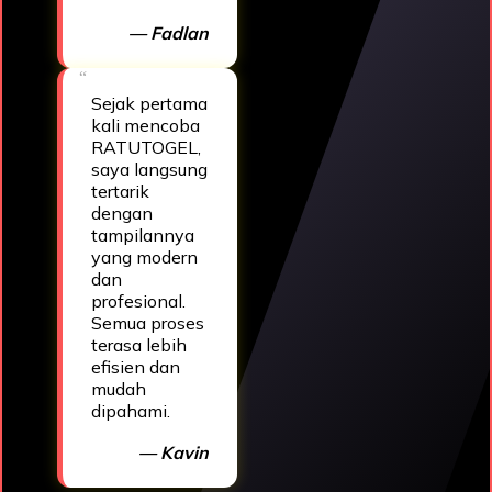
— Fadlan
Sejak pertama
kali mencoba
RATUTOGEL,
saya langsung
tertarik
dengan
tampilannya
yang modern
dan
profesional.
Semua proses
terasa lebih
efisien dan
mudah
dipahami.
— Kavin