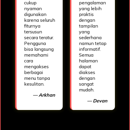
cukup
pengalaman
nyaman
yang lebih
digunakan
praktis
karena seluruh
dengan
fiturnya
tampilan
tersusun
yang
secara teratur.
sederhana
Pengguna
namun tetap
bisa langsung
informatif.
memahami
Semua
cara
halaman
mengakses
dapat
berbagai
diakses
menu tanpa
dengan
kesulitan.
sangat
mudah.
— Arkhan
— Devan
Salah satu
keunggulan