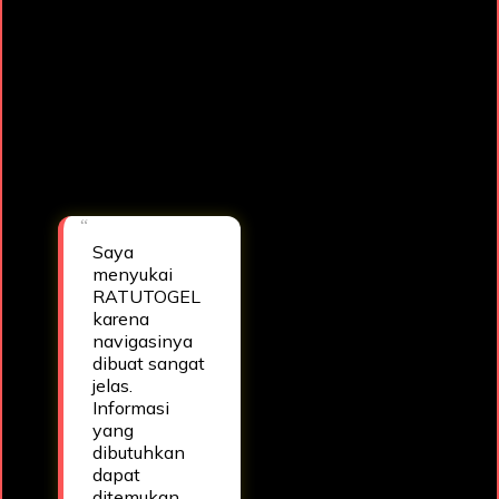
RATUTOGEL menurut
saya adalah
desainnya yang
bersih dan responsif.
Pengalaman
menjelajah platform
terasa lebih lancar
setiap saat.
— Ghani
Saya
menyukai
RATUTOGEL
karena
navigasinya
dibuat sangat
jelas.
Informasi
yang
dibutuhkan
dapat
ditemukan