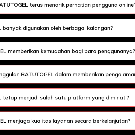
TUTOGEL terus menarik perhatian pengguna online
banyak digunakan oleh berbagai kalangan?
EL memberikan kemudahan bagi para penggunanya
eunggulan RATUTOGEL dalam memberikan pengalama
etap menjadi salah satu platform yang diminati?
 menjaga kualitas layanan secara berkelanjutan?