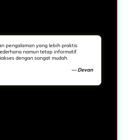
pengalaman yang lebih praktis
ederhana namun tetap informatif.
iakses dengan sangat mudah.
— Devan