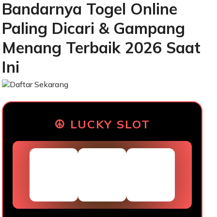
Bandarnya Togel Online
Paling Dicari & Gampang
Menang Terbaik 2026 Saat
Ini
☮︎ LUCKY SLOT