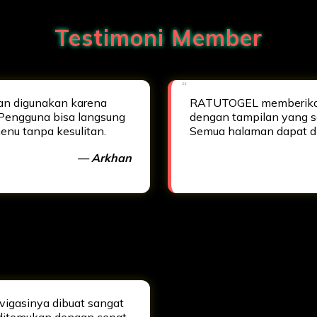
Testimoni Member
n digunakan karena
RATUTOGEL memberikan 
r. Pengguna bisa langsung
dengan tampilan yang s
nu tanpa kesulitan.
Semua halaman dapat d
— Arkhan
 saya adalah desainnya
elajah platform terasa lebih
— Ghani
gasinya dibuat sangat
t ditemukan dengan cepat