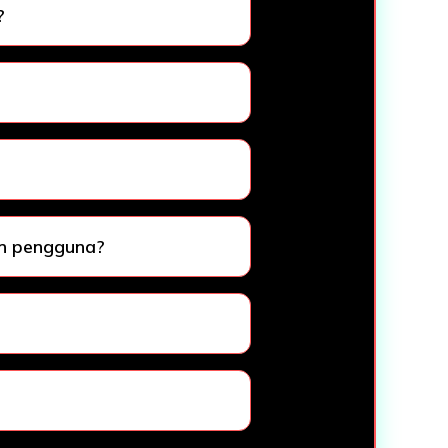
?
?
n pengguna?