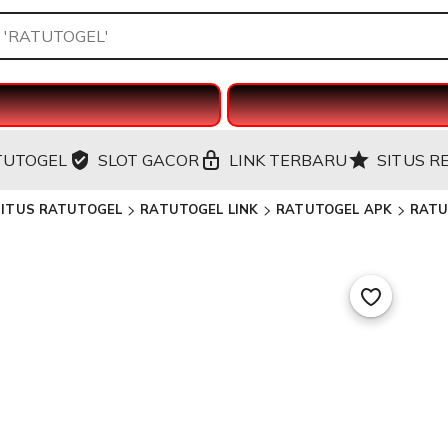
TUTOGEL
SLOT GACOR
LINK TERBARU
SITUS R
SITUS RATUTOGEL
RATUTOGEL LINK
RATUTOGEL APK
RATU