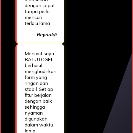
dengan cepat
tanpa perlu
mencari
terlalu lama.
— Reynaldi
Menurut saya
RATUTOGEL
berhasil
menghadirkan
form yang
ringan dan
stabil. Setiap
fitur berjalan
dengan baik
sehingga
nyaman
digunakan
dalam waktu
lama.