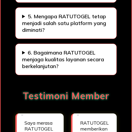
5. Mengapa RATUTOGEL tetap
menjadi salah satu platform yang
diminati?
6. Bagaimana RATUTOGEL
menjaga kualitas layanan secara
berkelanjutan?
Testimoni Member
Saya merasa
RATUTOGEL
RATUTOGEL
memberikan