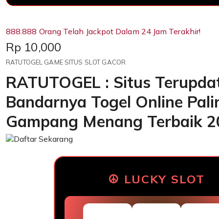
888.888 Orang Telah Jackpot Dalam 24 Jam Terakhir!
Price:
Rp 10,000
RATUTOGEL GAME SITUS SLOT GACOR
RATUTOGEL : Situs Terupda
Bandarnya Togel Online Pali
Gampang Menang Terbaik 20
☮︎ LUCKY SLOT