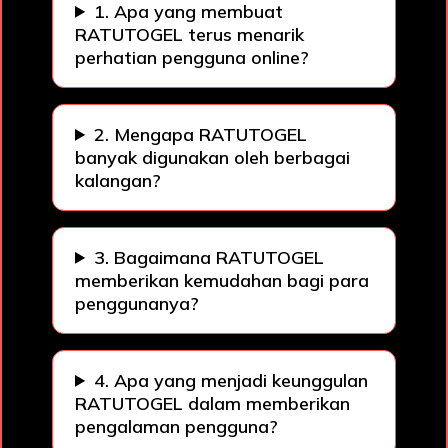
1. Apa yang membuat
RATUTOGEL terus menarik
perhatian pengguna online?
2. Mengapa RATUTOGEL
banyak digunakan oleh berbagai
kalangan?
3. Bagaimana RATUTOGEL
memberikan kemudahan bagi para
penggunanya?
4. Apa yang menjadi keunggulan
RATUTOGEL dalam memberikan
pengalaman pengguna?